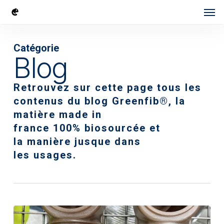
Skip
Men
to
main
Catégorie
content
Blog
Retrouvez sur cette page tous les
contenus du blog Greenfib®, la
matière made in
france 100% biosourcée et
la manière jusque dans
les usages.