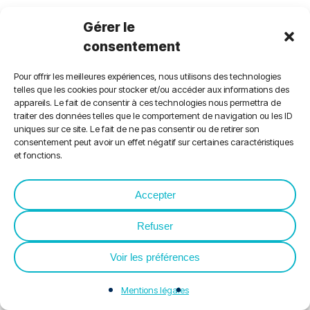
Gérer le
consentement
Pour offrir les meilleures expériences, nous utilisons des technologies
telles que les cookies pour stocker et/ou accéder aux informations des
appareils. Le fait de consentir à ces technologies nous permettra de
traiter des données telles que le comportement de navigation ou les ID
uniques sur ce site. Le fait de ne pas consentir ou de retirer son
consentement peut avoir un effet négatif sur certaines caractéristiques
et fonctions.
Accepter
Blog
Refuser
Les Eclaireurs
Voir les préférences
(Canal +) : La
Mentions légales
Greenfib, cette